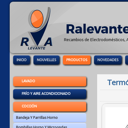
Recambios de Electrodomésticos, A
INICIO
NOUVELLES
PRODUCTOS
NOVEDADES
Term
LAVADO
FRÍO Y AIRE ACONDICIONADO
COCCIÓN
Bandeja Y Parrillas Horno
Bombillas Horno Y Microondas