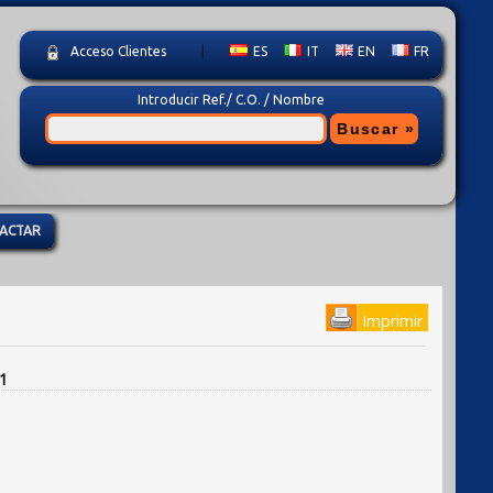
Acceso Clientes
|
ES
IT
EN
FR
Introducir Ref./ C.O. / Nombre
ACTAR
Imprimir
1