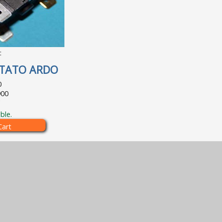
:
TATO ARDO
0
900
€
ble.
Cart