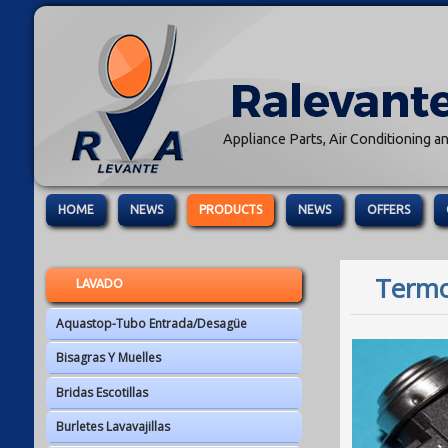
Appliance Parts, Air Conditioning an
HOME
NEWS
PRODUCTS
NEWS
OFFERS
Termo
LAVADO
Aquastop-Tubo Entrada/Desagüe
Bisagras Y Muelles
Bridas Escotillas
Burletes Lavavajillas