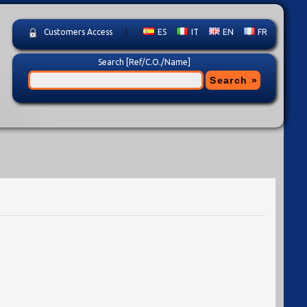
Customers Access
|
ES
IT
EN
FR
Search [Ref/C.O./Name]