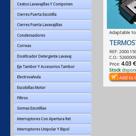
Cestos Lavavajillas Y Componen
Cierres Puerta Escotilla
Cierres Puerta Lavavajillas
Adaptable to
Condensadores
TERMOS
Correas
REF:
2000.15
Dosificador Detergente Lavavaj
C.O.:
526000
4.03 
Price:
Eje Tambor Y Accesorios Tambor
Stock
disponi
Electrovalvula
Add to 
Escobillas Motor
Filtros
Gomas Escotillas
Interruptores Con Apertura Ret
Interruptores Unipolar Y Bipol